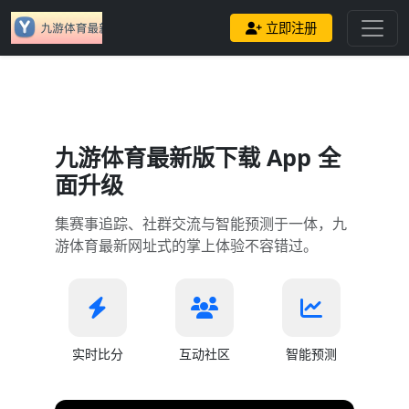
立即注册
九游体育最新版下载 App 全
面升级
集赛事追踪、社群交流与智能预测于一体，九
游体育最新网址式的掌上体验不容错过。
实时比分
互动社区
智能预测