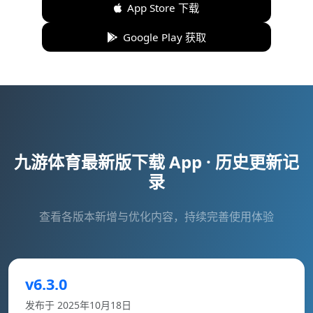
App Store 下载
Google Play 获取
九游体育最新版下载 App · 历史更新记
录
查看各版本新增与优化内容，持续完善使用体验
v6.3.0
发布于 2025年10月18日