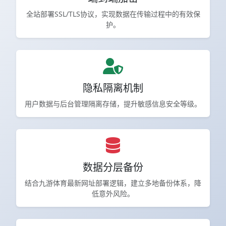
全站部署SSL/TLS协议，实现数据在传输过程中的有效保
护。
隐私隔离机制
用户数据与后台管理隔离存储，提升敏感信息安全等级。
数据分层备份
结合九游体育最新网址部署逻辑，建立多地备份体系，降
低意外风险。