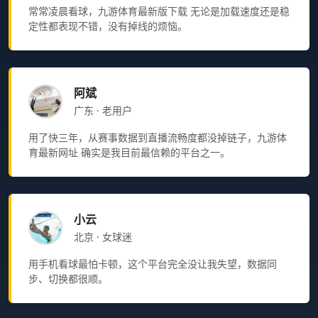
常常凌晨看球，九游体育最新版下载 无论是加载速度还是稳
定性都表现不错，没有掉线的烦恼。
阿斌
广东 · 老用户
用了快三年，从赛事数据到直播流畅度都没掉链子，九游体
育最新网址 确实是我目前最信赖的平台之一。
小云
北京 · 女球迷
用手机看球最怕卡顿，这个平台完全没让我失望，数据同
步、切换都很顺。