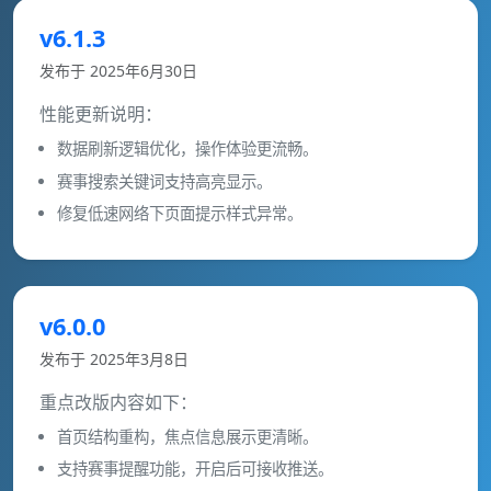
v6.1.3
发布于 2025年6月30日
性能更新说明：
数据刷新逻辑优化，操作体验更流畅。
赛事搜索关键词支持高亮显示。
修复低速网络下页面提示样式异常。
v6.0.0
发布于 2025年3月8日
重点改版内容如下：
首页结构重构，焦点信息展示更清晰。
支持赛事提醒功能，开启后可接收推送。